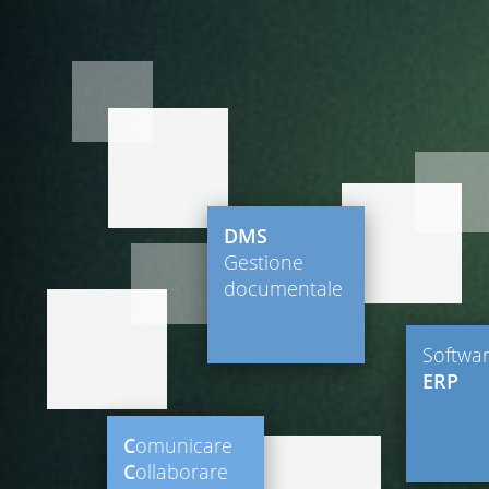
DMS
Gestione
documentale
Softwa
ERP
C
omunicare
C
ollaborare