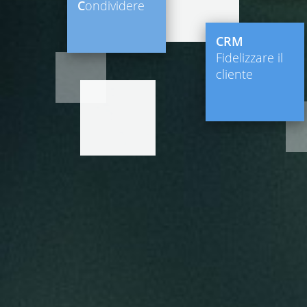
C
ondividere
CRM
Fidelizzare il
cliente