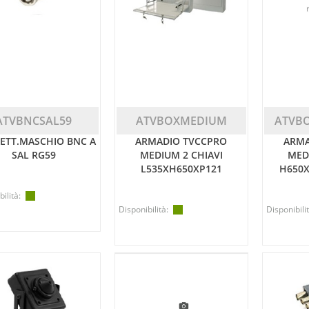
ATVBNCSAL59
ATVBOXMEDIUM
ATVB
ETT.MASCHIO BNC A
ARMADIO TVCCPRO
ARMA
SAL RG59
MEDIUM 2 CHIAVI
MED
L535XH650XP121
H650
ilità:
Disponibilità:
Disponibilit