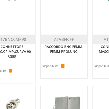
ATVBNCCMP90
ATVBNCFF
A
CONNETTORE
RACCORDO BNC FEMM-
CON
C.CRIMP.CURVA 90
FEMM PROLUNG
MASC
RG59
Disponibilità:
Disponibilit
ilità: