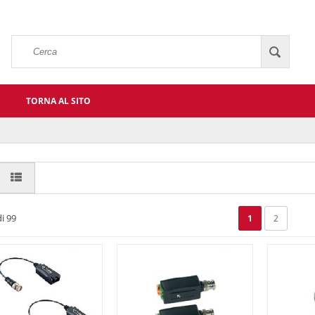
TORNA AL SITO
i 99
1
2