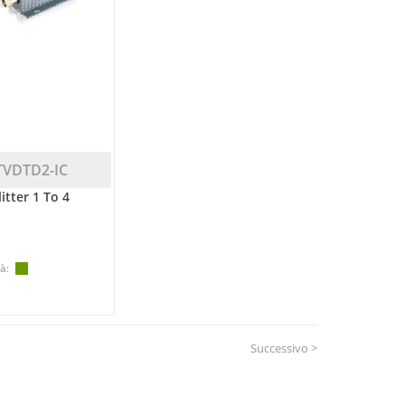
TVDTD2-IC
litter 1 To 4
à:
Successivo >