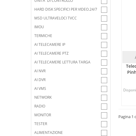
UNITA' DI CONTROLLO
HARD DISK SPECIFICI PER VIDEO.24/7
MSD ULTRAVELOCI TVCC
IMOU
TERMICHE
AI TELECAMERE IP
AI TELECAMERE PTZ
AI TELECAMERE LETTURA TARGA
Tele
AI NVR
Pin
AI DVR
AI VMS
Disponib
NETWORK
RADIO
MONITOR
Pagina 1 d
TESTER
ALIMENTAZIONE