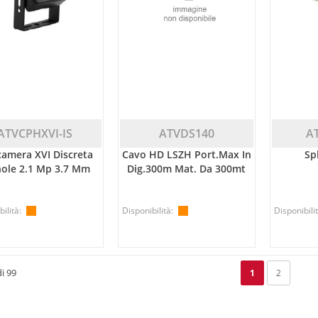
ATVCPHXVI-IS
ATVDS140
A
camera XVI Discreta
Cavo HD LSZH Port.max In
Sp
hole 2.1 Mp 3.7 Mm
Dig.300m Mat. Da 300mt
ilità:
Disponibilità:
Disponibilit
i 99
1
2