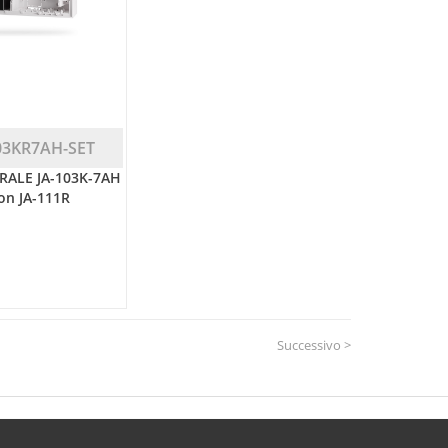
03KR7AH-SET
RALE JA-103K-7AH
on JA-111R
Successivo >