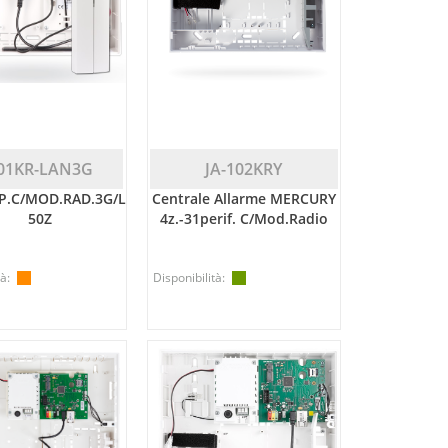
101KR-LAN3G
JA-102KRY
P.C/MOD.RAD.3G/LAN
Centrale Allarme MERCURY
50Z
4z.-31perif. C/mod.radio
à:
Disponibilità: