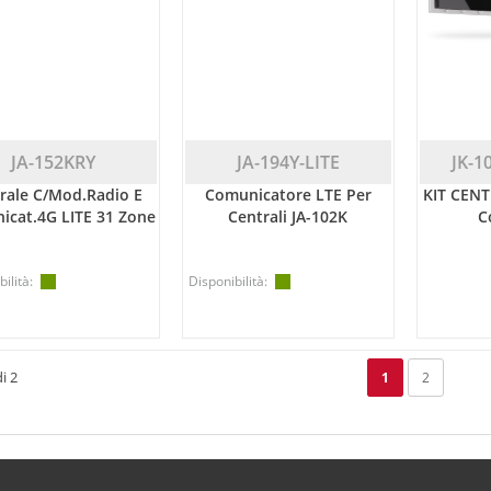
JA-152KRY
JA-194Y-LITE
JK-1
rale C/mod.radio E
Comunicatore LTE Per
KIT CENT
icat.4G LITE 31 Zone
Centrali JA-102K
C
ilità:
Disponibilità:
i 2
1
2