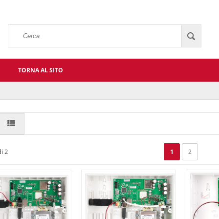
TORNA AL SITO
i 2
1
2