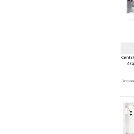
Centr
4zo
Disponib