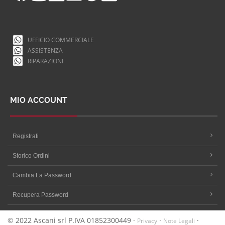
UFFICIO COMMERCIALE
ASSISTENZA
RIPARAZIONI
MIO ACCOUNT
Registrati
Storico Ordini
Cambia La Password
Recupera Password
© 2022 Ascani srl P.IVA 01852300449 ·
·
·
Privacy
Note Legali