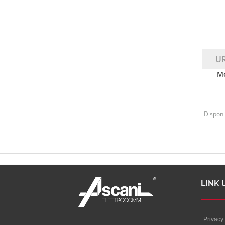
U
Mo
Disponib
LINK 
Privacy 