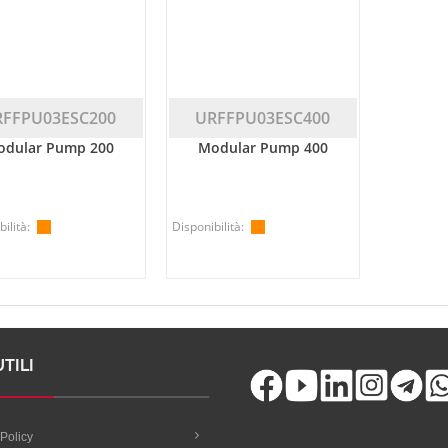
RFFPU03ESC200
URFFPU03ESC400
dular Pump 200
Modular Pump 400
ilità:
Disponibilità:
UTILI
Policy