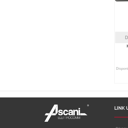
D
Disponib
LINK 